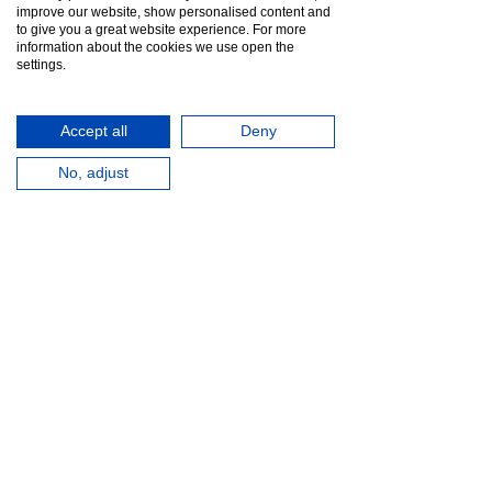
improve our website, show personalised content and
to give you a great website experience. For more
information about the cookies we use open the
settings.
Accept all
Deny
No, adjust
(c)
2023 987
DESIGN PRAGUE HOTEL
/ Всі
права захищені
/
Умови та умови
Умови
/
Конфіденційність & Заява про
файли cookie